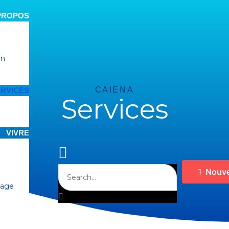
PROPOS
on
CAIENA
RVICES
Services
VIVRE
Nouve
nage
VAILLER